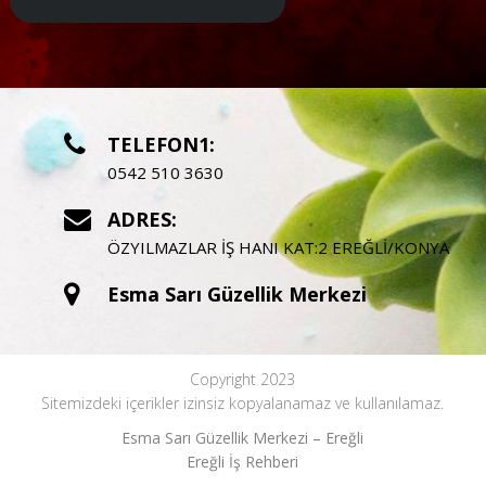
TELEFON1:
0542 510 3630
ADRES:
ÖZYILMAZLAR İŞ HANI KAT:2 EREĞLİ/KONYA
Esma Sarı Güzellik Merkezi
Copyright 2023
Sitemizdeki içerikler izinsiz kopyalanamaz ve kullanılamaz.
Esma Sarı Güzellik Merkezi – Ereğli
Ereğli İş Rehberi